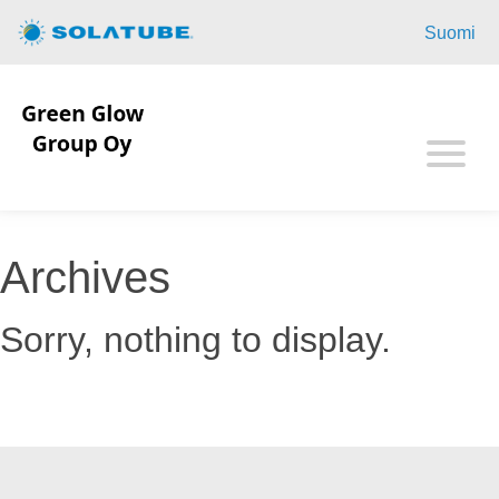
Aloitussivu
Suomi
Kotitalous
Yritykset
Mahdollisuudet
Tietoa Solatubesta
Archives
Yhteystiedot
Sorry, nothing to display.