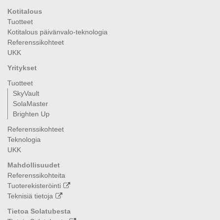
Kotitalous
Tuotteet
Kotitalous päivänvalo-teknologia
Referenssikohteet
UKK
Yritykset
Tuotteet
SkyVault
SolaMaster
Brighten Up
Referenssikohteet
Teknologia
UKK
Mahdollisuudet
Referenssikohteita
Tuoterekisteröinti
Teknisiä tietoja
Tietoa Solatubesta