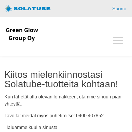
Aloitussivu
Suomi
Kotitalous
Yritykset
Mahdollisuudet
Tietoa Solatubesta
Kiitos mielenkiinnostasi
Solatube-tuotteita kohtaan!
Yhteystiedot
Kun lähetät alla olevan lomakkeen, otamme sinuun pian
Ota yhteyttä
yhteyttä.
Tavoitat meidät myös puhelimitse: 0400 407852.
Haluamme kuulla sinusta!