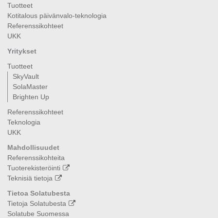
Tuotteet
Kotitalous päivänvalo-teknologia
Referenssikohteet
UKK
Yritykset
Tuotteet
SkyVault
SolaMaster
Brighten Up
Referenssikohteet
Teknologia
UKK
Mahdollisuudet
Referenssikohteita
Tuoterekisteröinti
Teknisiä tietoja
Tietoa Solatubesta
Tietoja Solatubesta
Solatube Suomessa