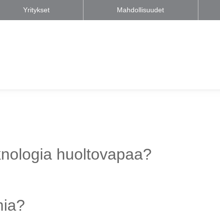
Yritykset
Mahdollisuudet
knologia huoltovapaa?
mia?