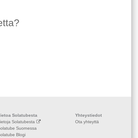
etta?
ietoa Solatubesta
Yhteystiedot
ietoja Solatubesta
Ota yhteyttä
olatube Suomessa
olatube Blogi