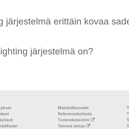
 järjestelmä erittäin kovaa sad
ighting järjestelmä on?
tykset
Mahdollisuudet
T
tteet
Referenssikohteita
T
kyVault
Tuoterekisteröinti
S
olaMaster
Teknisiä tietoja
S