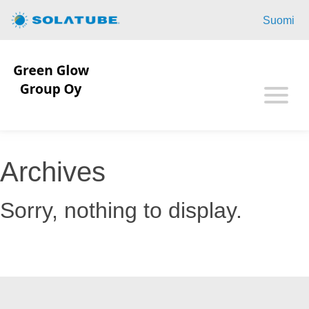
Aloitussivu
Suomi
Kotitalous
Yritykset
Mahdollisuudet
Tietoa Solatubesta
Archives
Yhteystiedot
Sorry, nothing to display.