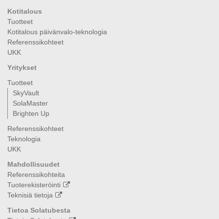
Kotitalous
Tuotteet
Kotitalous päivänvalo-teknologia
Referenssikohteet
UKK
Yritykset
Tuotteet
SkyVault
SolaMaster
Brighten Up
Referenssikohteet
Teknologia
UKK
Mahdollisuudet
Referenssikohteita
Tuoterekisteröinti
Teknisiä tietoja
Tietoa Solatubesta