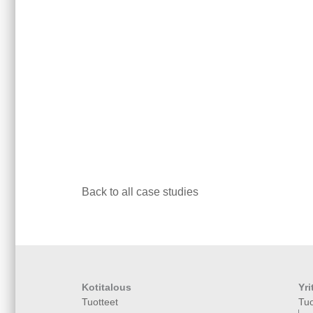
Back to all case studies
Kotitalous
Yri
Tuotteet
Tuo