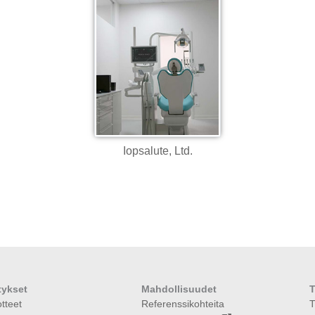
Iopsalute, Ltd.
tykset
Mahdollisuudet
T
tteet
Referenssikohteita
T