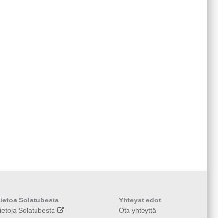
ietoa Solatubesta
Yhteystiedot
ietoja Solatubesta
Ota yhteyttä