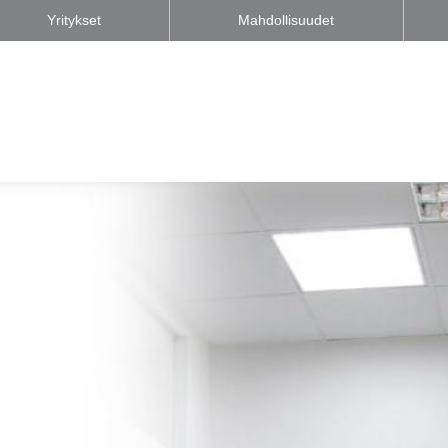
Yritykset
Mahdollisuudet